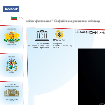
еждународен фестивал "Софийски музикални седмици" - 23 Май 